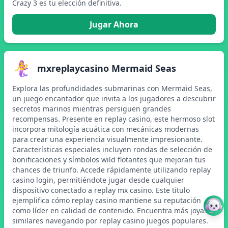
Crazy 3 es tu elección definitiva.
Jugar Ahora
🧜‍♀️
mxreplaycasino Mermaid Seas
Explora las profundidades submarinas con Mermaid Seas,
un juego encantador que invita a los jugadores a descubrir
secretos marinos mientras persiguen grandes
recompensas. Presente en replay casino, este hermoso slot
incorpora mitología acuática con mecánicas modernas
para crear una experiencia visualmente impresionante.
Características especiales incluyen rondas de selección de
bonificaciones y símbolos wild flotantes que mejoran tus
chances de triunfo. Accede rápidamente utilizando replay
casino login, permitiéndote jugar desde cualquier
dispositivo conectado a replay mx casino. Este título
ejemplifica cómo replay casino mantiene su reputación
como líder en calidad de contenido. Encuentra más joyas
similares navegando por replay casino juegos populares.