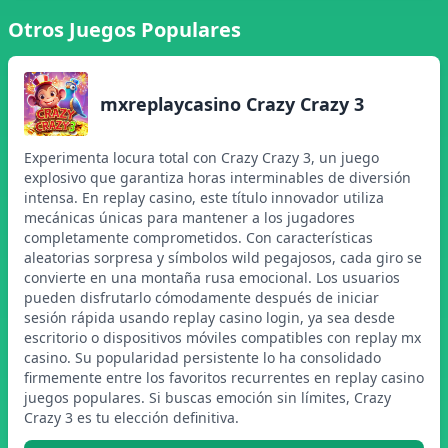
Otros Juegos Populares
mxreplaycasino Crazy Crazy 3
Experimenta locura total con Crazy Crazy 3, un juego
explosivo que garantiza horas interminables de diversión
intensa. En replay casino, este título innovador utiliza
mecánicas únicas para mantener a los jugadores
completamente comprometidos. Con características
aleatorias sorpresa y símbolos wild pegajosos, cada giro se
convierte en una montaña rusa emocional. Los usuarios
pueden disfrutarlo cómodamente después de iniciar
sesión rápida usando replay casino login, ya sea desde
escritorio o dispositivos móviles compatibles con replay mx
casino. Su popularidad persistente lo ha consolidado
firmemente entre los favoritos recurrentes en replay casino
juegos populares. Si buscas emoción sin límites, Crazy
Crazy 3 es tu elección definitiva.