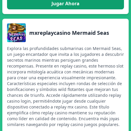
Jugar Ahora
mxreplaycasino Mermaid Seas
Explora las profundidades submarinas con Mermaid Seas,
un juego encantador que invita a los jugadores a descubrir
secretos marinos mientras persiguen grandes
recompensas. Presente en replay casino, este hermoso slot
incorpora mitología acuática con mecánicas modernas
para crear una experiencia visualmente impresionante.
Características especiales incluyen rondas de selección de
bonificaciones y símbolos wild flotantes que mejoran tus
chances de triunfo. Accede rápidamente utilizando replay
casino login, permitiéndote jugar desde cualquier
dispositivo conectado a replay mx casino. Este título
ejemplifica cómo replay casino mantiene su reputación
como líder en calidad de contenido. Encuentra más joyas
similares navegando por replay casino juegos populares.