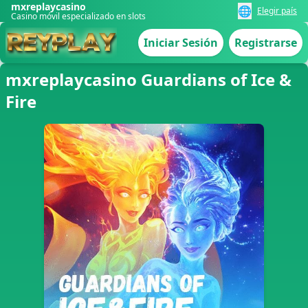
mxreplaycasino
🌐
Elegir país
Casino móvil especializado en slots
Iniciar Sesión
Registrarse
mxreplaycasino Guardians of Ice &
Fire