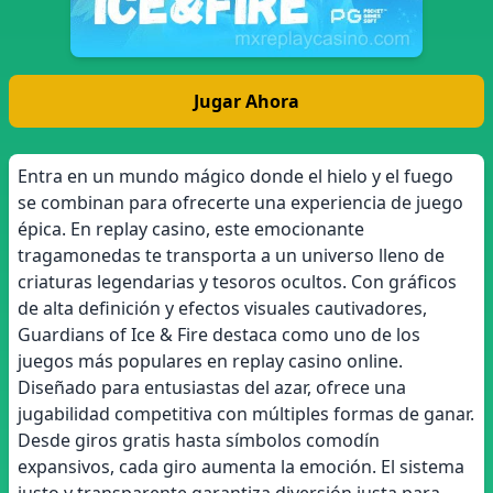
Jugar Ahora
Entra en un mundo mágico donde el hielo y el fuego
se combinan para ofrecerte una experiencia de juego
épica. En replay casino, este emocionante
tragamonedas te transporta a un universo lleno de
criaturas legendarias y tesoros ocultos. Con gráficos
de alta definición y efectos visuales cautivadores,
Guardians of Ice & Fire destaca como uno de los
juegos más populares en replay casino online.
Diseñado para entusiastas del azar, ofrece una
jugabilidad competitiva con múltiples formas de ganar.
Desde giros gratis hasta símbolos comodín
expansivos, cada giro aumenta la emoción. El sistema